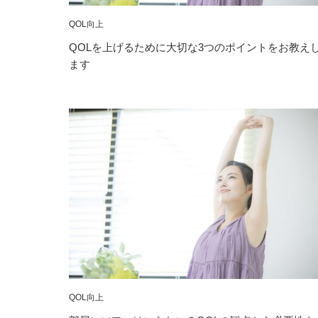
QOL向上
QOLを上げるために大切な3つのポイントをお教え
ます
QOL向上